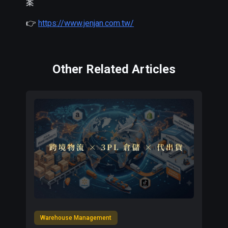
案
👉
https://www.jenjan.com.tw/
Other Related Articles
Warehouse Management
W