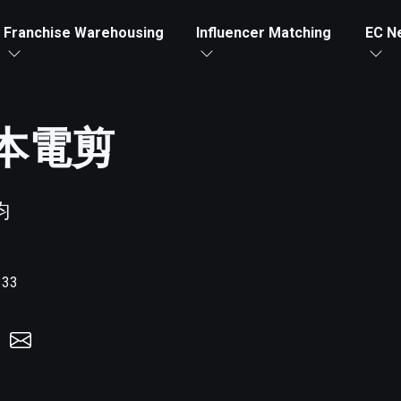
Franchise Warehousing
Influencer Matching
EC N
 奧本電剪
鈞
333