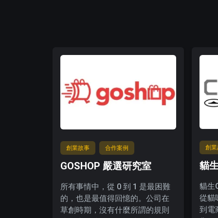
創業
創業故事
合作案例
貓生
GOSHOP 嚴選研究室
貓生C
所有事情中，從 0 到 1 是最困難
從貓
的，也是最值得回憶的。公司在
到電
草創時期，沒有什麼所謂的規則