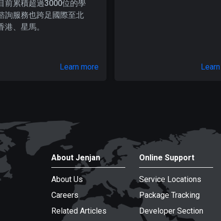
目前累積超過3000位的學
諮詢服務也跨足國際至北
香港、星馬。
Learn more
Learn
About Jenjan
Online Support
About Us
Service Locations
Careers
Package Tracking
Related Articles
Developer Section