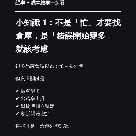
誤率 + 成本結構
一起看
小知識 1：不是「忙」才要找
倉庫，是「錯誤開始變多」
就該考慮
很多品牌會誤以為：忙＝要外包
但真正關鍵是：
✔ 漏單變多
✔ 出錯率上升
✔ 出貨時間不穩定
✔ 客訴開始增加
這些才是「倉儲外包訊號」