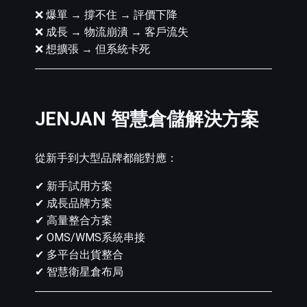
❌ 爆單 → 撐不住 → 評價下降
❌ 成長 → 物流崩潰 → 客戶流失
❌ 想擴張 → 但系統卡死
JENJAN 智慧倉儲解決方案
從新手到大型品牌都能對應：
✔ 新手試用方案
✔ 成長品牌方案
✔ 高量整合方案
✔ OMS/WMS系統串接
✔ 多平台出貨整合
✔ 智慧衛星倉布局